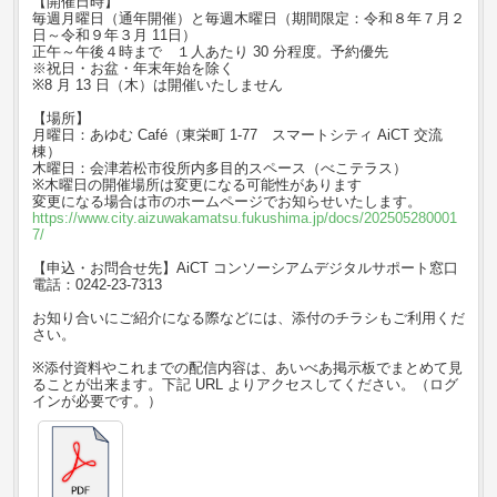
【開催日時】
毎週月曜日（通年開催）と毎週木曜日（期間限定：令和８年７月２
日～令和９年３月 11日）
正午～午後４時まで １人あたり 30 分程度。予約優先
※祝日・お盆・年末年始を除く
※8 月 13 日（木）は開催いたしません
【場所】
月曜日：あゆむ Café（東栄町 1-77 スマートシティ AiCT 交流
棟）
木曜日：会津若松市役所内多目的スペース（べこテラス）
※木曜日の開催場所は変更になる可能性があります
変更になる場合は市のホームページでお知らせいたします。
https://www.city.aizuwakamatsu.fukushima.jp/docs/202505280001
7/
【申込・お問合せ先】AiCT コンソーシアムデジタルサポート窓口
電話：0242-23-7313
お知り合いにご紹介になる際などには、添付のチラシもご利用くだ
さい。
※添付資料やこれまでの配信内容は、あいべあ掲示板でまとめて見
ることが出来ます。下記 URL よりアクセスしてください。（ログ
インが必要です。）