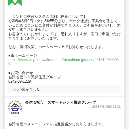
【コンビニ交付システムの利用停止について】
令和8年6月9日（火）8時55分より、データ連携に不具合が生じて
いるためにコンビニ交付が利用できません。ご不便をおかけし、大
変申し訳ございません。
お急ぎの方におかれましては、恐れ入りますが、窓口で申請いただ
きますようお願いいたします。
なお、復旧次第、ホームページ上でお知らせいたします。
■市ホームページ
https://www.city.aizuwakamatsu.fukushima.jp/docs/201612080003
9/
■お問い合わせ
会津若松市市民課住基グループ
0242-39-1229
1
人
が読みました
会津若松市 スマートシティ推進グループ
2026年6月8日 18:02
会津若松市スマートシティ推進担当からお知らせします。