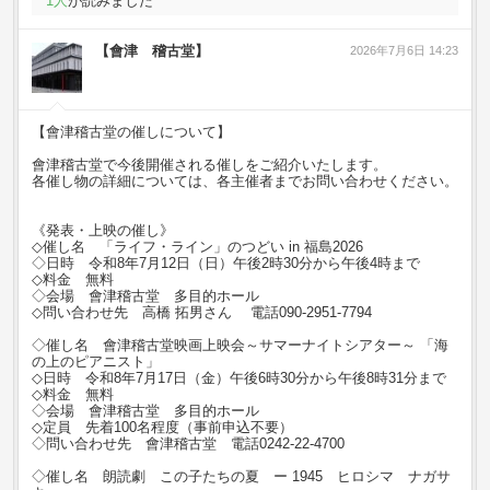
1
人
が読みました
【會津 稽古堂】
2026年7月6日 14:23
【會津稽古堂の催しについて】
會津稽古堂で今後開催される催しをご紹介いたします。
各催し物の詳細については、各主催者までお問い合わせください。
《発表・上映の催し》
◇催し名 「ライフ・ライン」のつどい in 福島2026
◇日時 令和8年7月12日（日）午後2時30分から午後4時まで
◇料金 無料
◇会場 會津稽古堂 多目的ホール
◇問い合わせ先 高橋 拓男さん 電話090-2951-7794
◇催し名 會津稽古堂映画上映会～サマーナイトシアター～ 「海
の上のピアニスト」
◇日時 令和8年7月17日（金）午後6時30分から午後8時31分まで
◇料金 無料
◇会場 會津稽古堂 多目的ホール
◇定員 先着100名程度（事前申込不要）
◇問い合わせ先 會津稽古堂 電話0242-22-4700
◇催し名 朗読劇 この子たちの夏 ー 1945 ヒロシマ ナガサ