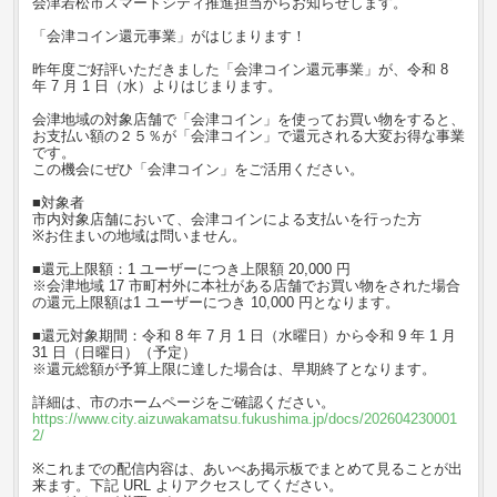
会津若松市スマートシティ推進担当からお知らせします。
「会津コイン還元事業」がはじまります！
昨年度ご好評いただきました「会津コイン還元事業」が、令和 8
年 7 月 1 日（水）よりはじまります。
会津地域の対象店舗で「会津コイン」を使ってお買い物をすると、
お支払い額の２５％が「会津コイン」で還元される大変お得な事業
です。
この機会にぜひ「会津コイン」をご活用ください。
■対象者
市内対象店舗において、会津コインによる支払いを行った方
※お住まいの地域は問いません。
■還元上限額：1 ユーザーにつき上限額 20,000 円
※会津地域 17 市町村外に本社がある店舗でお買い物をされた場合
の還元上限額は1 ユーザーにつき 10,000 円となります。
■還元対象期間：令和 8 年 7 月 1 日（水曜日）から令和 9 年 1 月
31 日（日曜日）（予定）
※還元総額が予算上限に達した場合は、早期終了となります。
詳細は、市のホームページをご確認ください。
https://www.city.aizuwakamatsu.fukushima.jp/docs/202604230001
2/
※これまでの配信内容は、あいべあ掲示板でまとめて見ることが出
来ます。下記 URL よりアクセスしてください。