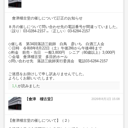
會津稽古堂の催しについて訂正のお知らせ
８月の催しについて問い合わせ先の電話番号が間違っていました。
〈誤り〉03-0284-2157→〈正しい〉03-6284-2157
◇催し名 第34回落語三銃師 白鳥 彦いち 白酒三人会
◇日時 令和8年8月22日（土）午後2時から午後4時まで
◇料金 前売・当日 一般3,800円 シニア（80歳以上）3,000円
◇会場 會津稽古堂 多目的ホール
◇問い合わせ先 落語三銃師実行委員会 電話03-6284-2157
ご迷惑をお掛けして申し訳ありませんでした。
よろしくお願いいたします。
1
人
が読みました
【會津 稽古堂】
2026年8月1日 15:08
【會津稽古堂の催しについて】（２）