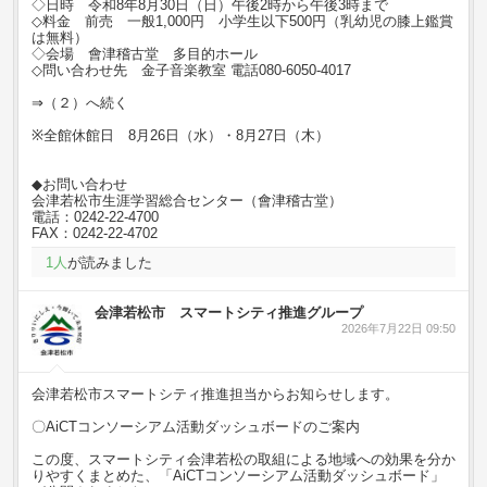
◇日時 令和8年8月30日（日）午後2時から午後3時まで
◇料金 前売 一般1,000円 小学生以下500円（乳幼児の膝上鑑賞
は無料）
◇会場 會津稽古堂 多目的ホール
◇問い合わせ先 金子音楽教室 電話080-6050-4017
⇒（２）へ続く
※全館休館日 8月26日（水）・8月27日（木）
◆お問い合わせ
会津若松市生涯学習総合センター（會津稽古堂）
電話：0242-22-4700
FAX：0242-22-4702
1
人
が読みました
会津若松市 スマートシティ推進グループ
2026年7月22日 09:50
会津若松市スマートシティ推進担当からお知らせします。
〇AiCTコンソーシアム活動ダッシュボードのご案内
この度、スマートシティ会津若松の取組による地域への効果を分か
りやすくまとめた、「AiCTコンソーシアム活動ダッシュボード」