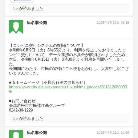
1
人
が読みました
氏名非公開
2026年6月16日 09:19
【コンビニ交付システムの復旧について】
令和8年6月9日（火）8時55分より、利用を停止しておりましたコ
ンビニ交付について、データ連携の不具合が解消されましたため、
本日、令和8年6月16日（火）8時30分より利用を再開いたしまし
た。
長期間にわたり、市民の皆様にご不便をおかけし、大変申し訳ござ
いませんでした。
■市ホームページ（不具合解消のお知らせ）
https://www.city.aizuwakamatsu.fukushima.jp/docs/201612080003
9/
■お問い合わせ
会津若松市市民課住基グループ
0242-39-1229
1
人
が読みました
氏名非公開
2026年6月11日 10:06