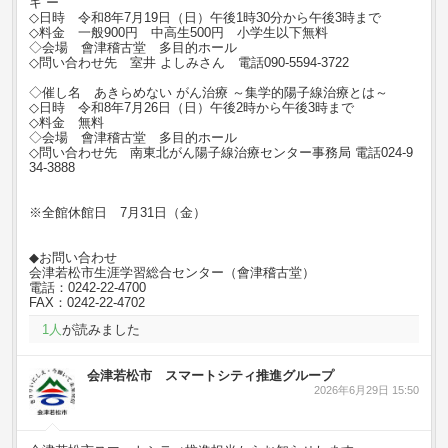
キ ー
◇日時 令和8年7月19日（日）午後1時30分から午後3時まで
◇料金 一般900円 中高生500円 小学生以下無料
◇会場 會津稽古堂 多目的ホール
◇問い合わせ先 室井 よしみさん 電話090-5594-3722
◇催し名 あきらめない がん治療 ～集学的陽子線治療とは～
◇日時 令和8年7月26日（日）午後2時から午後3時まで
◇料金 無料
◇会場 會津稽古堂 多目的ホール
◇問い合わせ先 南東北がん陽子線治療センター事務局 電話024-9
34-3888
※全館休館日 7月31日（金）
◆お問い合わせ
会津若松市生涯学習総合センター（會津稽古堂）
電話：0242-22-4700
FAX：0242-22-4702
1
人
が読みました
会津若松市 スマートシティ推進グループ
2026年6月29日 15:50