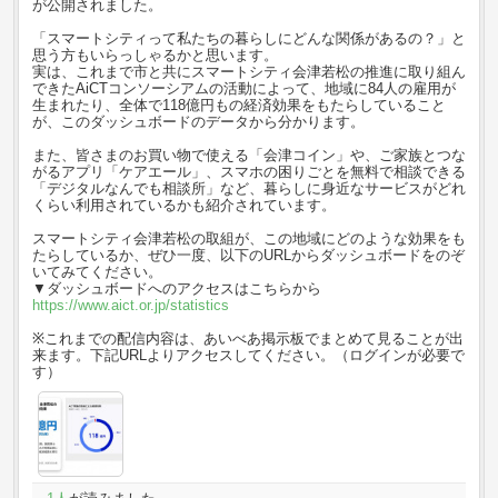
が公開されました。
「スマートシティって私たちの暮らしにどんな関係があるの？」と
思う方もいらっしゃるかと思います。
実は、これまで市と共にスマートシティ会津若松の推進に取り組ん
できたAiCTコンソーシアムの活動によって、地域に84人の雇用が
生まれたり、全体で118億円もの経済効果をもたらしていること
が、このダッシュボードのデータから分かります。
また、皆さまのお買い物で使える「会津コイン」や、ご家族とつな
がるアプリ「ケアエール」、スマホの困りごとを無料で相談できる
「デジタルなんでも相談所」など、暮らしに身近なサービスがどれ
くらい利用されているかも紹介されています。
スマートシティ会津若松の取組が、この地域にどのような効果をも
たらしているか、ぜひ一度、以下のURLからダッシュボードをのぞ
いてみてください。
▼ダッシュボードへのアクセスはこちらから
https://www.aict.or.jp/statistics
※これまでの配信内容は、あいべあ掲示板でまとめて見ることが出
来ます。下記URLよりアクセスしてください。（ログインが必要で
す）