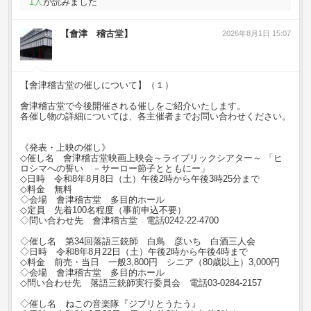
1
人
が読みました
【會津 稽古堂】
2026年8月1日 15:07
【會津稽古堂の催しについて】（１）
會津稽古堂で今後開催される催しをご紹介いたします。
各催し物の詳細については、各主催者までお問い合わせください。
《発表・上映の催し》
◇催し名 會津稽古堂映画上映会～ライブリックシアター～ 「ヒ
ロシマへの誓い －サーロー節子とともにー」
◇日時 令和8年8月8日（土）午後2時から午後3時25分まで
◇料金 無料
◇会場 會津稽古堂 多目的ホール
◇定員 先着100名程度（事前申込不要）
◇問い合わせ先 會津稽古堂 電話0242-22-4700
◇催し名 第34回落語三銃師 白鳥 彦いち 白酒三人会
◇日時 令和8年8月22日（土）午後2時から午後4時まで
◇料金 前売・当日 一般3,800円 シニア（80歳以上）3,000円
◇会場 會津稽古堂 多目的ホール
◇問い合わせ先 落語三銃師実行委員会 電話03-0284-2157
◇催し名 ねこの音楽隊『ジブリとうたう』