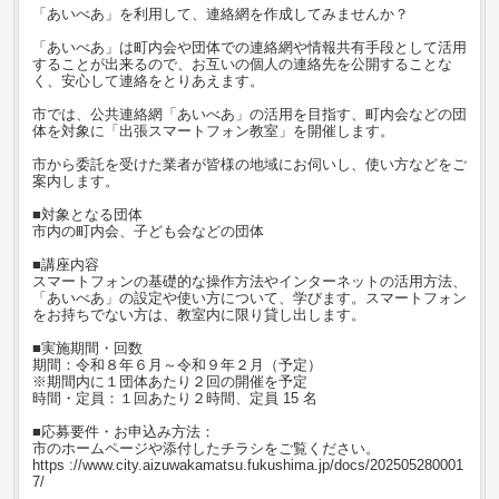
「あいべあ」を利用して、連絡網を作成してみませんか？
「あいべあ」は町内会や団体での連絡網や情報共有手段として活用
することが出来るので、お互いの個人の連絡先を公開することな
く、安心して連絡をとりあえます。
市では、公共連絡網「あいべあ」の活用を目指す、町内会などの団
体を対象に「出張スマートフォン教室」を開催します。
市から委託を受けた業者が皆様の地域にお伺いし、使い方などをご
案内します。
■対象となる団体
市内の町内会、子ども会などの団体
■講座内容
スマートフォンの基礎的な操作方法やインターネットの活用方法、
「あいべあ」の設定や使い方について、学びます。スマートフォン
をお持ちでない方は、教室内に限り貸し出します。
■実施期間・回数
期間：令和８年６月～令和９年２月（予定）
※期間内に１団体あたり２回の開催を予定
時間・定員：１回あたり２時間、定員 15 名
■応募要件・お申込み方法：
市のホームページや添付したチラシをご覧ください。
https ://www.city.aizuwakamatsu.fukushima.jp/docs/202505280001
7/