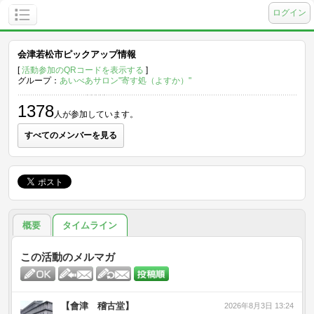
ログイン
会津若松市ピックアップ情報
[
活動参加のQRコードを表示する
]
グループ：
あいべあサロン"寄す処（よすか）"
1378
人が参加しています。
すべてのメンバーを見る
概要
タイムライン
この活動のメルマガ
【會津 稽古堂】
2026年8月3日 13:24