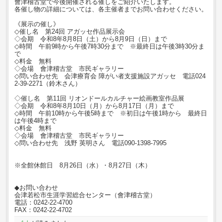
會津稽古堂で今後開催される催しをご紹介いたします。
各催し物の詳細については、各主催者までお問い合わせください。
《展示の催し》
◇催し名 第24回 アガッセ作品展示会
◇会期 令和8年8月8日（土）から8月9日（日）まで
◇時間 午前9時から午後7時30分まで ※最終日は午後3時30分ま
で
◇料金 無料
◇会場 會津稽古堂 市民ギャラリー
◇問い合わせ先 会津療育会 障がい者支援施設アガッセ 電話024
2-39-2271（鈴木さん）
◇催し名 第11回 リオンドールカルチャー絵画教室作品展
◇会期 令和8年8月10日（月）から8月17日（月）まで
◇時間 午前10時から午後5時まで ※初日は午後1時から 最終日
は午後4時まで
◇料金 無料
◇会場 會津稽古堂 市民ギャラリー
◇問い合わせ先 浅野 英明さん 電話090-1398-7995
※全館休館日 8月26日（水）・8月27日（木）
◆お問い合わせ
会津若松市生涯学習総合センター（會津稽古堂）
電話：0242-22-4700
FAX：0242-22-4702