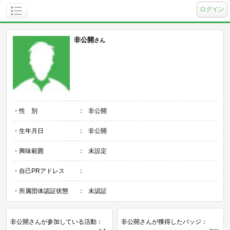
ログイン
非公開
さん
・性 別
：
非公開
・生年月日
：
非公開
・興味範囲
：
未設定
・自己PRアドレス
：
・所属団体認証状態
：
未認証
非公開さんが参加している活動：
非公開さんが獲得したバッジ：