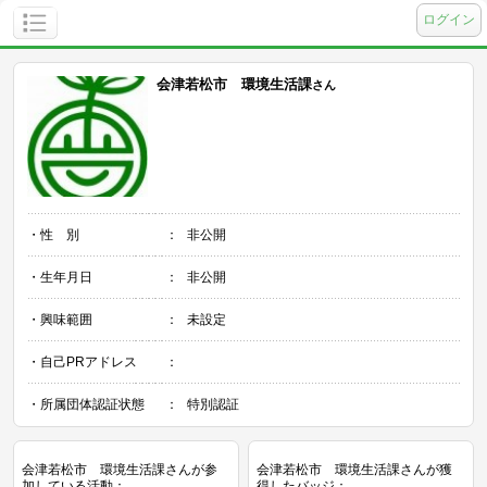
ログイン
会津若松市 環境生活課
さん
・性 別
：
非公開
・生年月日
：
非公開
・興味範囲
：
未設定
・自己PRアドレス
：
・所属団体認証状態
：
特別認証
会津若松市 環境生活課さんが参
会津若松市 環境生活課さんが獲
加している活動：
得したバッジ：