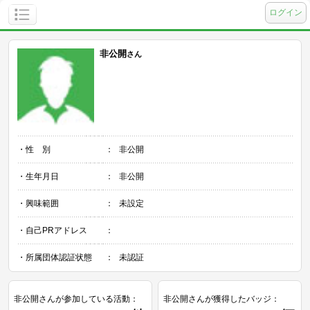
ログイン
非公開
さん
・性 別
：
非公開
・生年月日
：
非公開
・興味範囲
：
未設定
・自己PRアドレス
：
・所属団体認証状態
：
未認証
非公開さんが参加している活動：
非公開さんが獲得したバッジ：