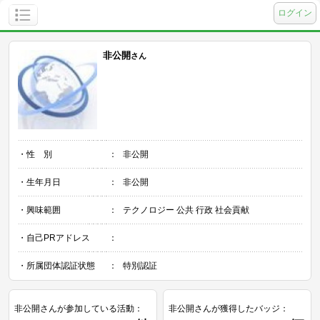
ログイン
非公開
さん
・性 別
：
非公開
・生年月日
：
非公開
・興味範囲
：
テクノロジー 公共 行政 社会貢献
・自己PRアドレス
：
・所属団体認証状態
：
特別認証
非公開さんが参加している活動：
非公開さんが獲得したバッジ：