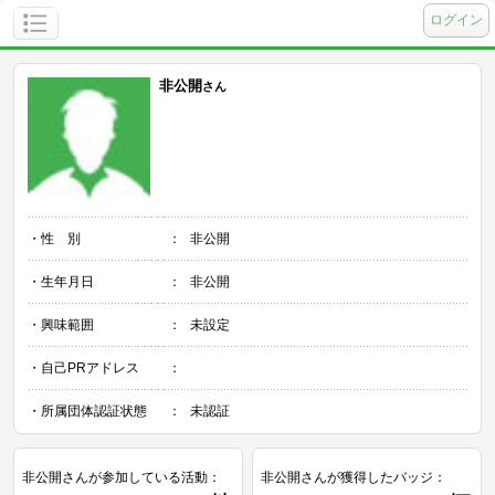
ログイン
非公開
さん
・性 別
：
非公開
・生年月日
：
非公開
・興味範囲
：
未設定
・自己PRアドレス
：
・所属団体認証状態
：
未認証
非公開さんが参加している活動：
非公開さんが獲得したバッジ：