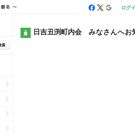
ログ
日吉丑渕町内会 みなさんへお
検索