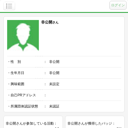
ログイン
非公開
さん
・性 別
：
非公開
・生年月日
：
非公開
・興味範囲
：
未設定
・自己PRアドレス
：
・所属団体認証状態
：
未認証
非公開さんが参加している活動：
非公開さんが獲得したバッジ：