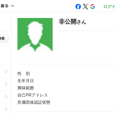
ログ
非公開
さん
検索
性 別
生年月日
興味範囲
自己PRアドレス
所属団体認証状態