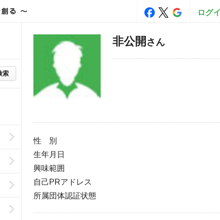
ログ
非公開
さん
検索
性 別
生年月日
興味範囲
自己PRアドレス
所属団体認証状態